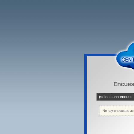
Encues
No hay encuestas ac