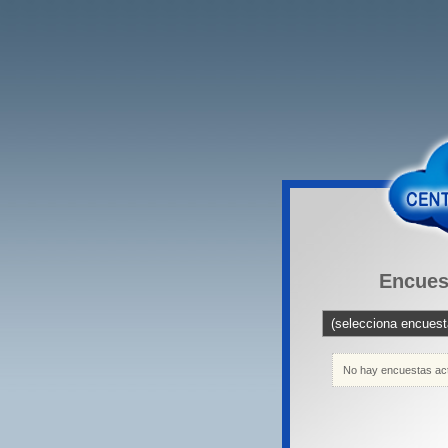
Encues
No hay encuestas ac